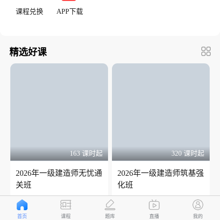
课程兑换
APP下载
精选好课
163 课时起
320 课时起
2026年一级建造师无忧通
2026年一级建造师筑基强
关班
化班
400
400
￥
起
￥
起
首页
课程
题库
直播
我的