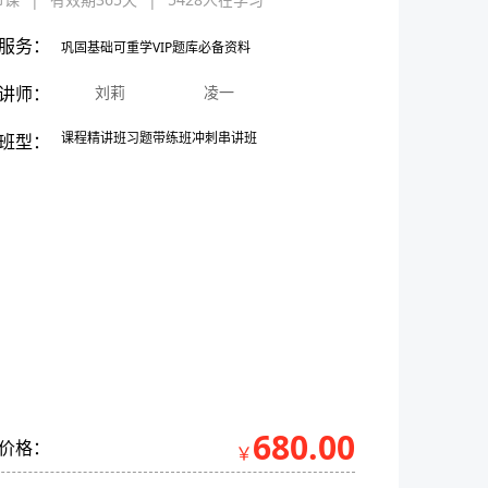
服务：
巩固基础
可重学
VIP题库
必备资料
讲师：
刘莉
凌一
课程精讲班
习题带练班
冲刺串讲班
班型：
680.00
价格：
￥