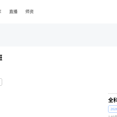
库
直播
师资
班
全
20
149