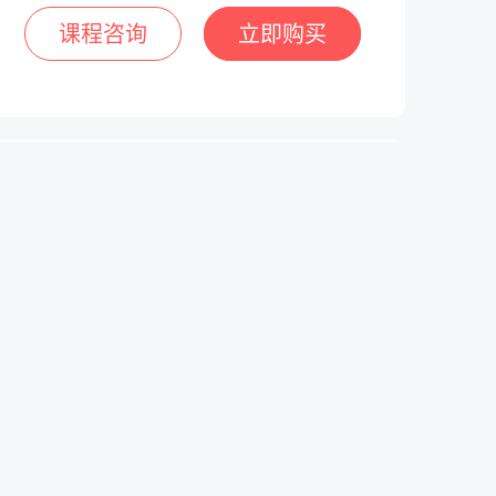
课程咨询
立即购买
授课讲师
刘莉
演出经纪人
职业讲师，从事演出经纪课程主讲7年，教学成果丰
富，能力突出。对历年考试有深入研究，授课经验丰