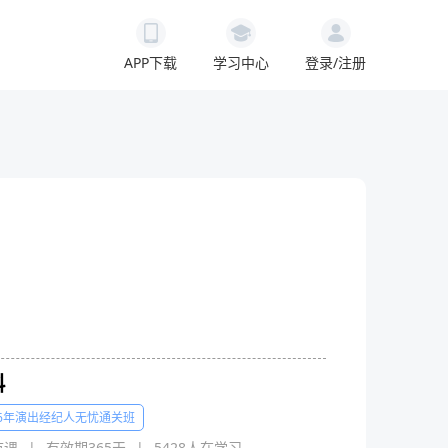
APP下载
学习中心
登录/注册
科
26年演出经纪人无忧通关班
节课
|
有效期365天
|
5428人在学习